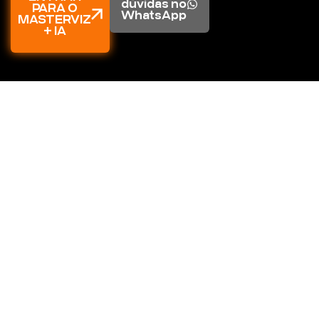
dúvidas no
PARA O
WhatsApp
MASTERVIZ
+ IA
E se eu não gostar?
A chance de você não gostar é muito
pequena, praticamente nula. De qualquer
forma, caso você experimente o conteúdo
e perceba que não é pra você, você tem
até 7 dias para pedir 100% do seu
investimento de volta. Sem burocracia,
sem perguntas.