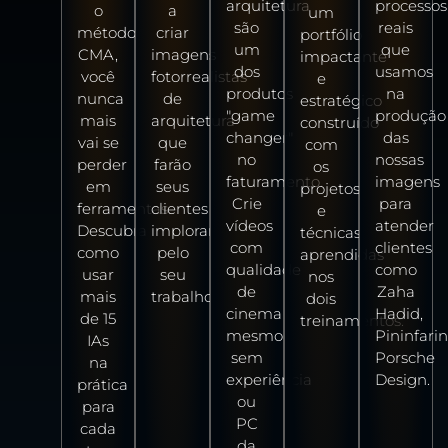
arquitetura
processos
o
a
um
são
reais
método
criar
portfólio
um
que
CMA,
imagens
impactante
dos
usamos
você
fotorrealistas
e
produtos
na
nunca
de
estratégico
"game
produção
mais
arquitetura
construído
changer"
das
vai se
que
com
no
nossas
perder
farão
os
faturamento.
imagens
em
seus
projetos
Crie
para
ferramentas.
clientes
e
vídeos
atender
Descubra
implorar
técnicas
com
clientes
como
pelo
aprendidas
qualidade
como
usar
seu
nos
de
Zaha
mais
trabalho.
dois
cinema
Hadid,
de 15
treinamentos.
mesmo
Pininfarin
IAs
sem
Porsche
na
experiência
Design.
prática
ou
para
PC
cada
da