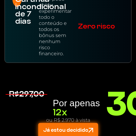
entrar,
incondicional
experimentar
de 7
todo o
dias
conteúdo e
Zero risco
todos os
bônus sem
nenhum
risco
financeiro.
3
R$297,00
,
Por apenas
12x
ou R$ 2.970 à vista
Já estou decidido