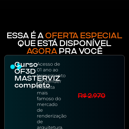
ESSA É A
OFERTA ESPECIAL
QUE ESTÁ DISPONÍVEL
AGORA
PRA VOCÊ
Curso
Acesso de
01 ano ao
OF3D
treinamento
MASTERVIZ
de Render
completo
Realista
mais
R$ 2.970
famoso do
mercado
de
renderização
de
arquitetura.