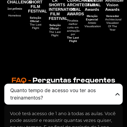
LA
CGARCHITECT
Architizer
Architizer
CHALLENGE
SHORT
SHORTS
ARCHITECTURAL
Vision
Vision
FILM
1st prêmio
INTERNATIONAL
3D
Awards
Awards
FESTIVAL
-
FILM
AWARDS
Homeless
Menção
Vencedor
Seleção
FESTIVAL
Especial
Architectural
Finalista
Oficial
-
Artistic
Visualizer
melhor
The Last
Seleção
Visualization
Of The
curta em
Flight
Oficial
-
Year
animação
The Last
por
Flight
The Last
Flight
FAQ -
Perguntas frequentes
Quanto tempo de acesso vou ter aos
treinamentos?
Você terá acesso de 1 ano à todas as aulas. Você
pode assistir e reassistir quantas vezes quiser,