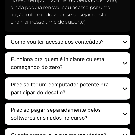
no seu tempo. E ao final do período de 1 ano,
ainda poderá renovar seu acesso por uma
fração mínima do valor, se desejar (basta
chamar nosso time de suporte).
Como vou ter acesso aos conteúdos?
Funciona pra quem é iniciante ou está
começando do zero?
Preciso ter um computador potente pra
participar do desafio?
Preciso pagar separadamente pelos
softwares ensinados no curso?