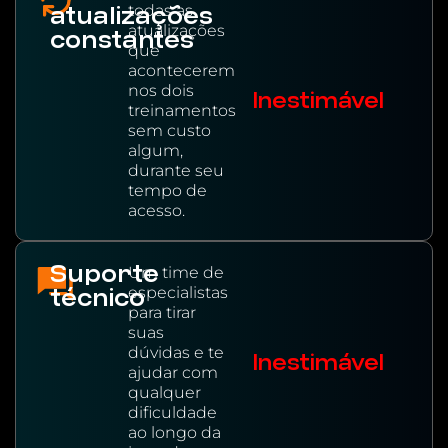
todas as
atualizações
atualizações
constantes
que
acontecerem
nos dois
Inestimável
treinamentos
sem custo
algum,
durante seu
tempo de
acesso.
Suporte
Um time de
especialistas
técnico
para tirar
suas
dúvidas e te
Inestimável
ajudar com
qualquer
dificuldade
ao longo da