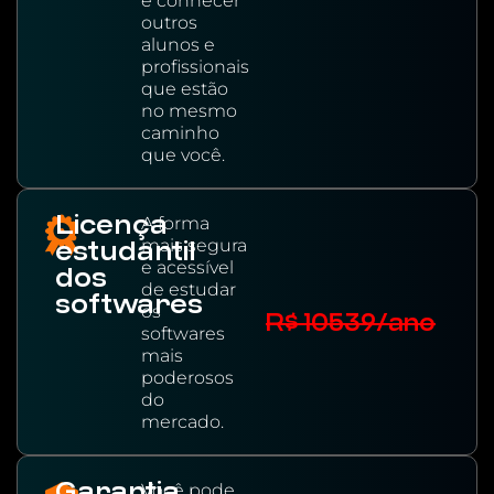
e conhecer
outros
alunos e
profissionais
que estão
no mesmo
caminho
que você.
Licença
A forma
mais segura
estudantil
e acessível
dos
de estudar
softwares
os
R$ 10539/ano
softwares
mais
poderosos
do
mercado.
Garantia
Você pode