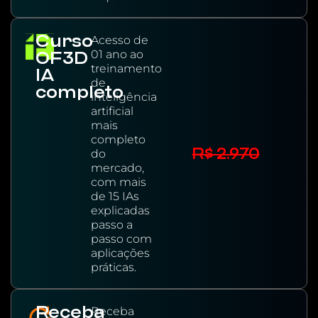
Curso
Acesso de
01 ano ao
OF3D
treinamento
IA
de
completo
inteligência
artificial
mais
completo
R$ 2.970
do
mercado,
com mais
de 15 IAs
explicadas
passo a
passo com
aplicações
práticas.
Receba
Receba