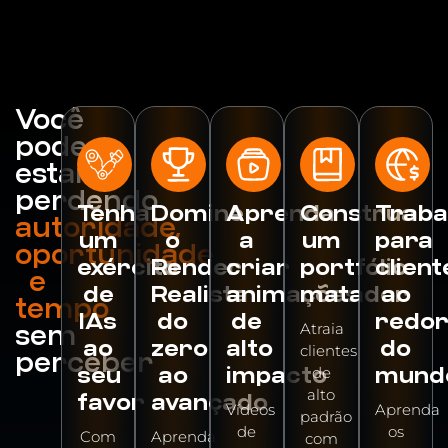
Você
pode
estar
perdendo
Tenha
Domine
Aprenda
Construa
Traba
autoridade,
um
o
a
um
para
oportunidade
exército
Render
criar
portfólio
client
e
de
Realista
animações
matador
ao
tempo
IAs
do
de
redo
sem
Atraia
ao
zero
alto
do
clientes
perceber
seu
ao
impacto
mund
de
alto
favor
avançado
Vídeos
Aprenda
padrão
de
os
Com
Aprenda
com