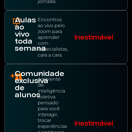
jornada
Aulas
Encontros
ao vivo pelo
ao
zoom para
vivo
Inestimável
aprender
toda
com
semana
especialistas,
cara a cara.
Comunidade
Um
ambiente
exclusiva
de
de
inteligência
alunos
coletiva
pensado
para você
interagir,
trocar
Inestimável
experiências