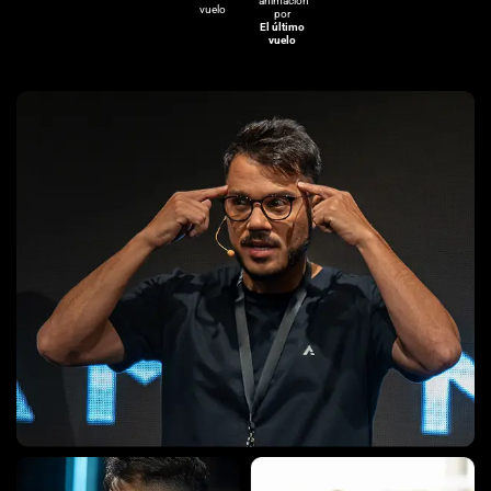
animación
vuelo
por
El último
vuelo