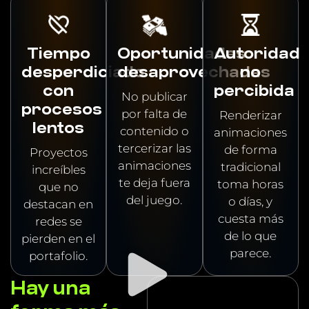
Tiempo
Oportunidades
Autoridad
desperdiciado
desaprovechadas
no
con
percibida
No publicar
procesos
por falta de
Renderizar
lentos
contenido o
animaciones
tercerizar las
de forma
Proyectos
animaciones
tradicional
increíbles
te deja fuera
toma horas
que no
del juego.
o días, y
destacan en
cuesta más
redes se
de lo que
pierden en el
parece.
portafolio.
Hay una