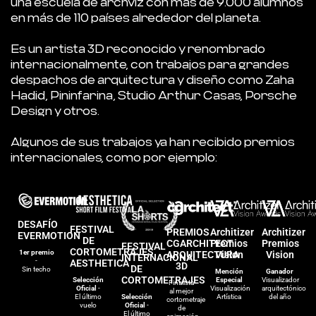
una escuela de archviz con más de 9.000 alumnos
en más de 110 países alrededor del planeta.
Es un artista 3D reconocido y renombrado
internacionalmente, con trabajos para grandes
despachos de arquitectura y diseño como Zaha
Hadid, Pininfarina, Studio Arthur Casas, Porsche
Design y otros.
Algunos de sus trabajos ya han recibido premios
internacionales, como por ejemplo:
DESAFÍO
FESTIVAL
PREMIOS
Architizer
Architizer
EVERMOTION
DE
CGARCHITECT
Premios
Premios
FESTIVAL
CORTOMETRAJES
1er premio
ARQUITECTURA
Vision
Vision
INTERNACIONAL
-
AESTHETICA
3D
DE
Sin techo
Mención
Ganador
CORTOMETRAJES
Selección
Especial
Visualizador
Finalista
Oficial
-
Visualización
arquitectónico
al mejor
Selección
El último
Artística
del año
cortometraje
Oficial
-
vuelo
de
El último