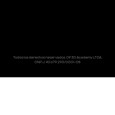
Todos los derechos reservados. OF3D Academy LTDA.
CNPJ: 40.679.293/0001-08