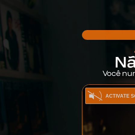
Nã
Você nun