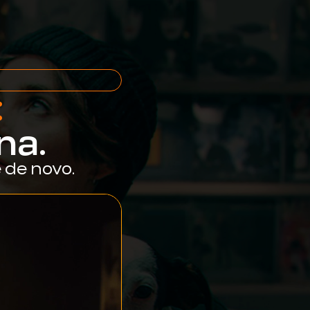
:
na.
 de novo.