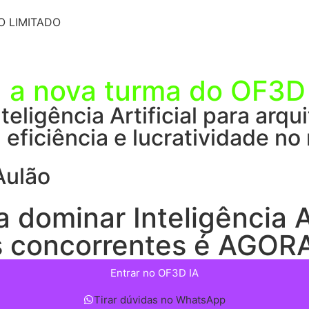
O LIMITADO
a
a nova turma do OF3D
teligência Artificial para arqu
eficiência e lucratividade no
Aulão
ominar Inteligência Art
s concorrentes é AGOR
Entrar no OF3D IA
Tirar dúvidas no WhatsApp