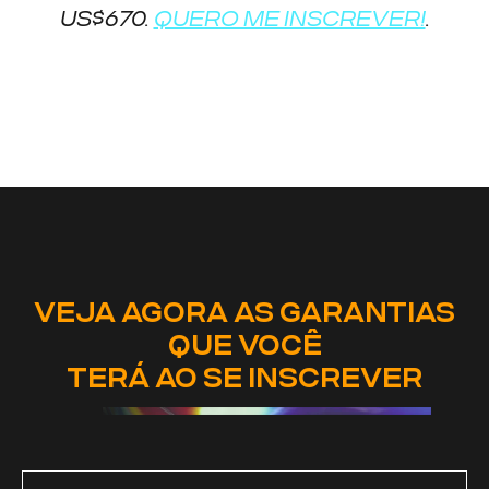
US$670.
QUERO ME INSCREVER!
.
VEJA AGORA AS GARANTIAS
QUE VOCÊ
TERÁ AO SE INSCREVER