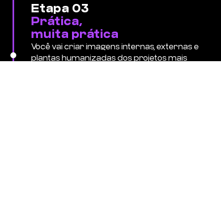
Etapa 03
Prática,
muita prática
Você vai criar imagens internas, externas e
plantas humanizadas dos projetos mais
renomados do mundo. Aqui é onde vamos
lapidar e aprofundar sua prática. Você terá
em mãos tudo o que é necessário para
atuar em alta performance no mercado de
renderização.
O OF3D D5 Render é
para: