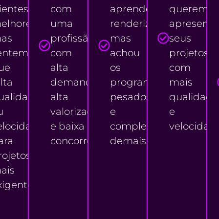
lientes
com
aprender
querem
elhores
uma
renderização
apresenta
as
profissão
mas
seus
entem
com
achou
projetos
ue
alta
os
com
lta
demanda,
programas
mais
ualidade
alta
pesados
qualidade
u
valorização
e
e
elocidade
e baixa
complexos
velocidad
ara
concorrência
demais.
rojetos
ais
xigentes