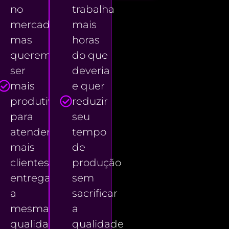
no
trabalha
r
mercado
mais
mas
horas
querem
do que
ser
deveria
mais
e quer
produtivos
reduzir
para
seu
e
atender
tempo
mais
de
clientes
produção
entregando
sem
a
sacrificar
mesma
a
qualidade.
qualidade