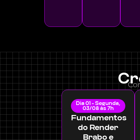
Cr
Con
Dia 01 - Segunda,
03/08 às 7h
Fundamentos
do Render
Brabo e