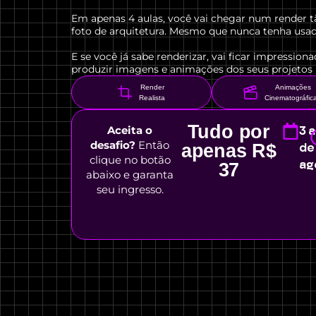
Em apenas 4 aulas, você vai chegar num render t
foto de arquitetura. Mesmo que nunca tenha usad
E se você já sabe renderizar, vai ficar impression
produzir imagens e animações dos seus projetos
Render
Animações
Realista
Cinematográfic
Tudo por
Aceita o
3 a
desafio?
Então
apenas R$
de
clique no botão
ag
37
abaixo e garanta
seu ingresso.