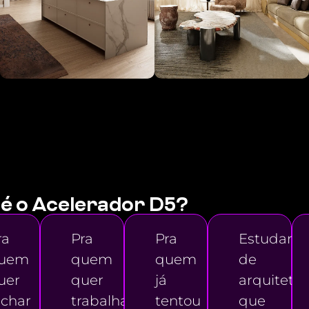
é o Acelerador D5?
ra
Pra
Pra
Estudant
uem
quem
quem
de
uer
quer
já
arquitetu
echar
trabalhar
tentou
que