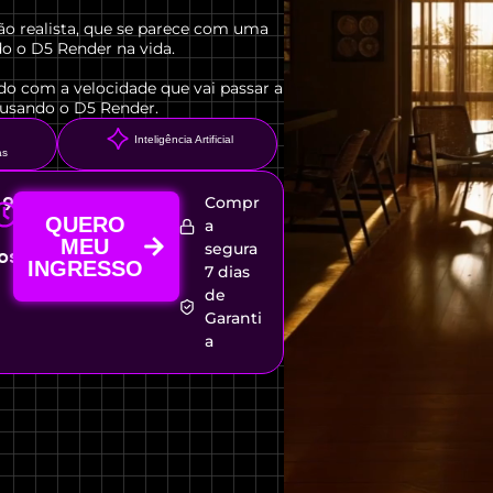
ão realista, que se parece com uma
o o D5 Render na vida.
ado com a velocidade que vai passar a
 usando o D5 Render.
Inteligência Artificial
as
Compr
 9
as
QUERO
a
07h
MEU
segura
osto
INGRESSO
7 dias
de
Garanti
a