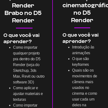
cinematográfi
Render
no D5
Brabo no D5
Render
Render
O que você vai
O que você vai
aprender?
aprender?
Introdução às
Como importar
animações
qualquer projeto
O que são
pra dentro do D5
keyframes
Render (seja do
Quais são os
Sketchup, 3ds
movimentos de
Max, Revit ou outro
câmera mais
software 3D)
usados no
Como aplicar e
cinema e como
ajustar materiais e
usar cada um
texturas
deles na
Como importar