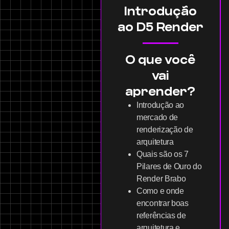
Introdução
ao D5 Render
O que você
vai
aprender?
Introdução ao
mercado de
renderização de
arquitetura
Quais são os 7
Pilares de Ouro do
Render Brabo
Como e onde
encontrar boas
referências de
arquitetura e