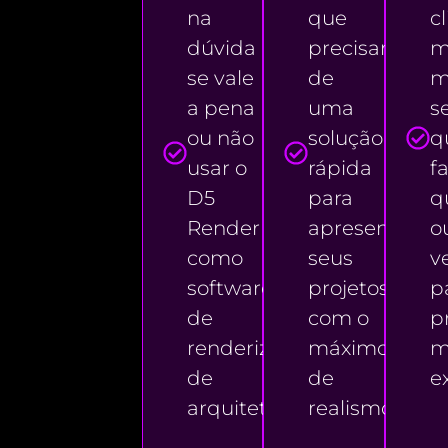
na
que
c
dúvida
precisam
m
se vale
de
m
a pena
uma
s
ou não
solução
q
usar o
rápida
fa
D5
para
q
Render
apresentar
o
como
seus
v
software
projetos
p
de
com o
p
renderização
máximo
m
de
de
e
arquitetura
realismo